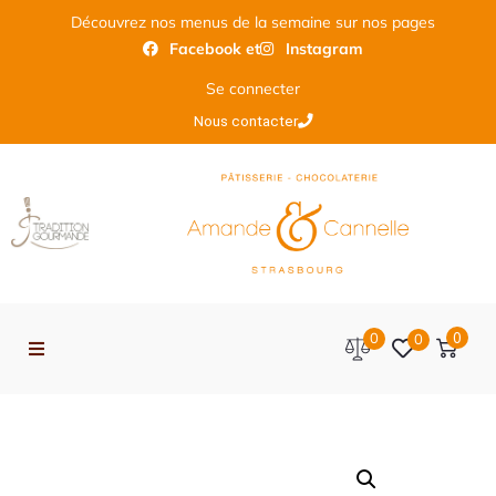
Découvrez nos menus de la semaine sur nos pages
Facebook et
Instagram
Se connecter
Nous contacter
0
0
0
Accueil
Click and Collect ou livraison coursier